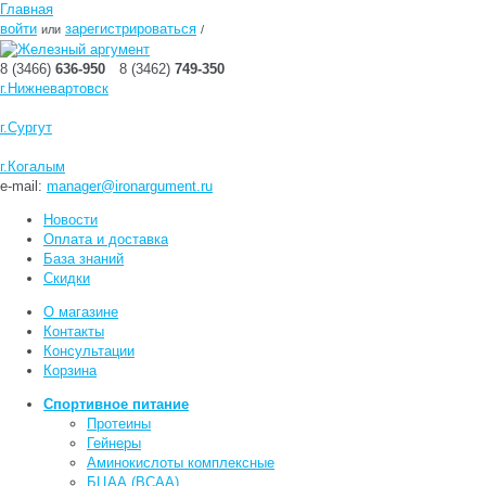
Главная
войти
зарегистрироваться
или
/
8 (3466)
636-950
8 (3462)
749-350
г.Нижневартовск
г.Сургут
г.Когалым
e-mail:
manager@ironargument.ru
Новости
Оплата и доставка
База знаний
Скидки
О магазине
Контакты
Консультации
Корзина
Спортивное питание
Протеины
Гейнеры
Аминокислоты комплексные
БЦАА (BCAA)