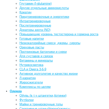
Глутамин (l-glutamine)
Другие отдельные аминокислоты
Креатин
Предтренировочные и энергетики
Интратренировочные
Послетренировочные
Донаторы азота (NO)
Повышающие уровень тестостерона и гормона роста
Готовые напитки
Низкокалорийные смеси, джемы, сиропы
Ореховые пасты
Протеиновые батончики и снеки
Для суставов и связок
Витамины и минералы
Нутрикосметика
CLA и Омега 3-6-9
Активное долголетие и качество жизни
Л-карнитин
Жиросжигатели
Комплексы по целям
Одежда
Обувь (в т.ч штангетки,ботинки)
Футболки
Майки и тренировочные топы
Спортивные штаны/брюки/джинсы