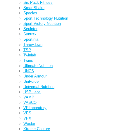
Six Pack Fitness
SmartShake
Species
Sport Technology Nutrition
Sport Victory Nutrition
Sculptor
Syntrax
Sportinia
Throwdown
TSP
Twinlab
Twins
Ultimate Nutrition
UNCS
Under Armour
UniForce
Universal Nutrition
USP Labs
VAMP
VASCO
VPLaboratory
VPS
VPX
Weider
Xtreme Couture