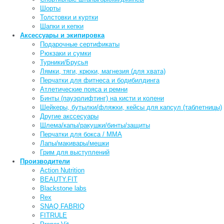
Шорты
Толстовки и куртки
Шапки и кепки
Аксессуары и экипировка
Подарочные сертификаты
Рюкзаки и сумки
Турники/Брусья
Лямки, тяги, крюки, магнезия (для хвата)
Перчатки для фитнеса и бодибилдинга
Атлетические пояса и ремни
Бинты (пауэрлифтинг) на кисти и колени
Шейкеры, бутылки/фляжки, кейсы для капсул (таблетницы)
Другие акссесуары
Шлема/капы/ракушки/бинты/защиты
Перчатки для бокса / ММА
Лапы/макивары/мешки
Грим для выступлений
Производители
Action Nutrition
BEAUTY.FIT
Blackstone labs
Rex
SNAQ FABRIQ
FITRULE