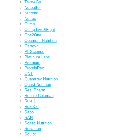
Take&Go
Nutbutter
Nutrend
Nutrex
Olimp
Olimp Live&Fight
One2One
Optimum Nutrition
Ostrovit
PEScience
Platinum Labs
Premium
ProteinRex
QNT
Quamtrax Nutrition
Quest Nutrition
Real Pharm
Ronnie Coleman
Rule 1
RukoOil
Sabo
SAN
Scitec Nutrition
Scivation
Sculpt