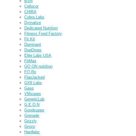
BSN
Cellucor
CHIBA
Cobra Labs
Dymatize
Dedicated Nutrition
Fitness Food Factory
Fit Kit
Dominant
DopDrops
Elite Labs USA
FitMax
GO ON nutrition
FIT-Rx
FlapJacked
GX8 Labs
Gasp
VMsupps
GeneticLab
G.E.O.N
Goodsupps
Grenade
Grizzly
Grovo
Hardlabz