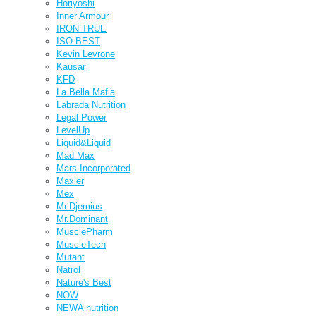
Horiyoshi
Inner Armour
IRON TRUE
ISO BEST
Kevin Levrone
Kausar
KFD
La Bella Mafia
Labrada Nutrition
Legal Power
LevelUp
Liquid&Liquid
Mad Max
Mars Incorporated
Maxler
Mex
Mr.Djemius
Mr.Dominant
MusclePharm
MuscleTech
Mutant
Natrol
Nature's Best
NOW
NEWA nutrition