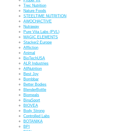
Proper Vit
Trec Nutrition
Nature Foods
STEELTIME NUTRITION
AWOCHACTIVE
Nutraway
Pure Vita Labs (PVL)
MAGIC ELEMENTS
Stacker2 Europe
Affliction
Animal
BioTechUSA
ALR Industries
AllNutrition
Best Joy
Bombbar
Better Bodies
BlenderBottle
Biomeals
BinaSport
BIOVEA
Body Strong
Controlled Labs
BOTANIKA
BPI