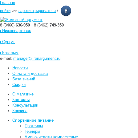
Главная
войти
зарегистрироваться
или
/
8 (3466)
636-950
8 (3462)
749-350
г.Нижневартовск
г.Сургут
г.Когалым
e-mail:
manager@ironargument.ru
Новости
Оплата и доставка
База знаний
Скидки
О магазине
Контакты
Консультации
Корзина
Спортивное питание
Протеины
Гейнеры
Аминокислоты комплексные