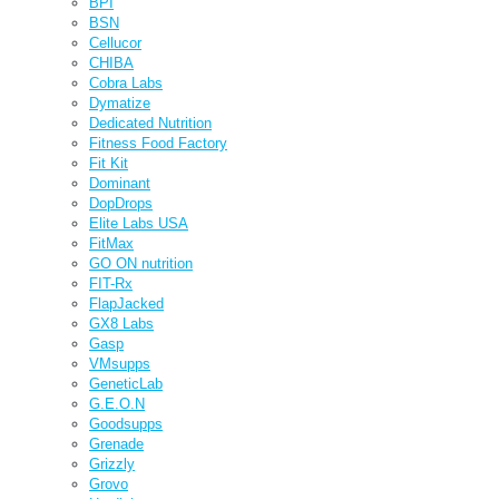
BPI
BSN
Cellucor
CHIBA
Cobra Labs
Dymatize
Dedicated Nutrition
Fitness Food Factory
Fit Kit
Dominant
DopDrops
Elite Labs USA
FitMax
GO ON nutrition
FIT-Rx
FlapJacked
GX8 Labs
Gasp
VMsupps
GeneticLab
G.E.O.N
Goodsupps
Grenade
Grizzly
Grovo