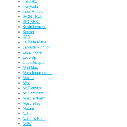
Hardlabz
Horiyoshi
Inner Armour
IRON TRUE
ISO BEST
Kevin Levrone
Kausar
KFD
La Bella Mafia
Labrada Nutrition
Legal Power
LevelUp
Liquid&Liquid
Mad Max
Mars Incorporated
Maxler
Mex
Mr.Djemius
Mr.Dominant
MusclePharm
MuscleTech
Mutant
Natrol
Nature's Best
NOW