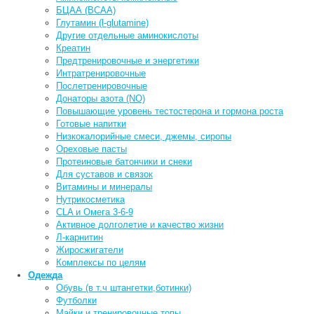
БЦАА (BCAA)
Глутамин (l-glutamine)
Другие отдельные аминокислоты
Креатин
Предтренировочные и энергетики
Интратренировочные
Послетренировочные
Донаторы азота (NO)
Повышающие уровень тестостерона и гормона роста
Готовые напитки
Низкокалорийные смеси, джемы, сиропы
Ореховые пасты
Протеиновые батончики и снеки
Для суставов и связок
Витамины и минералы
Нутрикосметика
CLA и Омега 3-6-9
Активное долголетие и качество жизни
Л-карнитин
Жиросжигатели
Комплексы по целям
Одежда
Обувь (в т.ч штангетки,ботинки)
Футболки
Майки и тренировочные топы