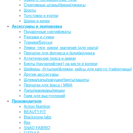
Спортивные штаны/брюки/джинсы
Шорты
Толстовки и куртки
Шапки и кепки
Аксессуары и экипировка
Подарочные сертификаты
Рюкзаки и сумки
Турники/Брусья
Лямки, тяги, крюки, магнезия (для хвата)
Перчатки для фитнеса и бодибилдинга
Атлетические пояса и ремни
Бинты (пауэрлифтинг) на кисти и колени
Шейкеры, бутылки/фляжки, кейсы для капсул (таблетницы)
Другие акссесуары
Шлема/капы/ракушки/бинты/защиты
Перчатки для бокса / ММА
Лапы/макивары/мешки
Грим для выступлений
Производители
Action Nutrition
BEAUTY.FIT
Blackstone labs
Rex
SNAQ FABRIQ