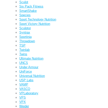
Sculpt
Six Pack Fitness
SmartShake
Species
Sport Technology Nutrition
Sport Victory Nutrition
Sculptor
Syntrax
Sportinia
Throwdown
TSP
Twinlab
Twins
Ultimate Nutrition
UNCS
Under Armour
UniForce
Universal Nutrition
USP Labs
VAMP
VASCO
VPLaboratory
VPS
VPX
Weider