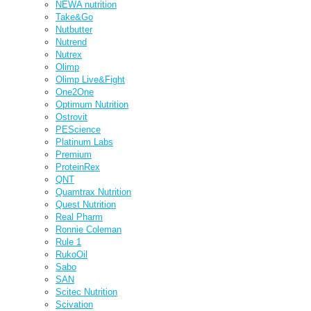
NEWA nutrition
Take&Go
Nutbutter
Nutrend
Nutrex
Olimp
Olimp Live&Fight
One2One
Optimum Nutrition
Ostrovit
PEScience
Platinum Labs
Premium
ProteinRex
QNT
Quamtrax Nutrition
Quest Nutrition
Real Pharm
Ronnie Coleman
Rule 1
RukoOil
Sabo
SAN
Scitec Nutrition
Scivation