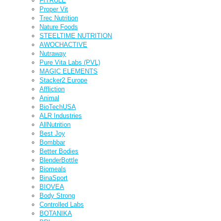
FITRULE
Proper Vit
Trec Nutrition
Nature Foods
STEELTIME NUTRITION
AWOCHACTIVE
Nutraway
Pure Vita Labs (PVL)
MAGIC ELEMENTS
Stacker2 Europe
Affliction
Animal
BioTechUSA
ALR Industries
AllNutrition
Best Joy
Bombbar
Better Bodies
BlenderBottle
Biomeals
BinaSport
BIOVEA
Body Strong
Controlled Labs
BOTANIKA