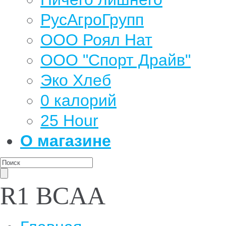
РусАгроГрупп
ООО Роял Нат
ООО "Спорт Драйв"
Эко Хлеб
0 калорий
25 Hour
О магазине
R1 BCAA