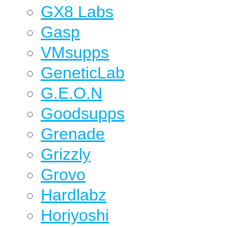
GX8 Labs
Gasp
VMsupps
GeneticLab
G.E.O.N
Goodsupps
Grenade
Grizzly
Grovo
Hardlabz
Horiyoshi