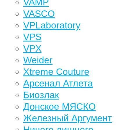
VAMP
VASCO
VPLaboratory
VPS
VPX
Weider
Xtreme Couture
Арсенал Атлета
Биозлак
Донское МЯСКО
Железный Аргумент
Ничего лишнего