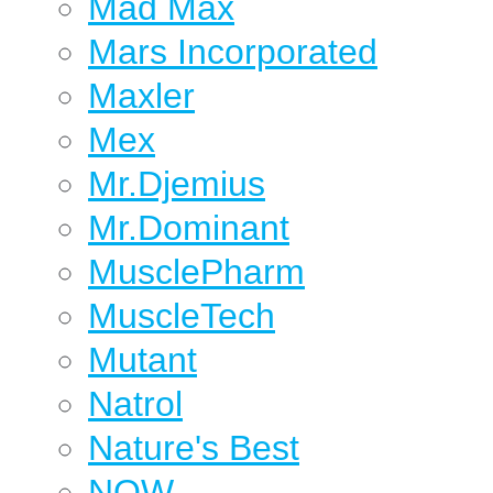
Mad Max
Mars Incorporated
Maxler
Mex
Mr.Djemius
Mr.Dominant
MusclePharm
MuscleTech
Mutant
Natrol
Nature's Best
NOW