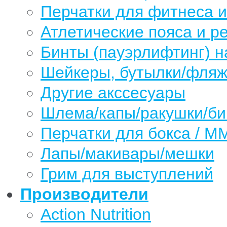
Перчатки для фитнеса 
Атлетические пояса и р
Бинты (пауэрлифтинг) н
Шейкеры, бутылки/фляжк
Другие акссесуары
Шлема/капы/ракушки/б
Перчатки для бокса / М
Лапы/макивары/мешки
Грим для выступлений
Производители
Action Nutrition