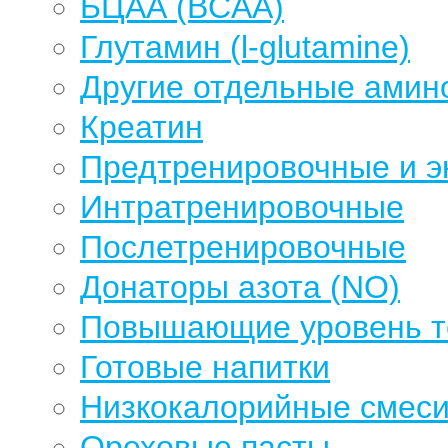
БЦАА (BCAA)
Глутамин (l-glutamine)
Другие отдельные амин
Креатин
Предтренировочные и э
Интратренировочные
Послетренировочные
Донаторы азота (NO)
Повышающие уровень те
Готовые напитки
Низкокалорийные смеси
Ореховые пасты