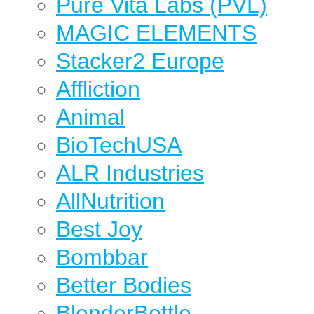
Pure Vita Labs (PVL)
MAGIC ELEMENTS
Stacker2 Europe
Affliction
Animal
BioTechUSA
ALR Industries
AllNutrition
Best Joy
Bombbar
Better Bodies
BlenderBottle