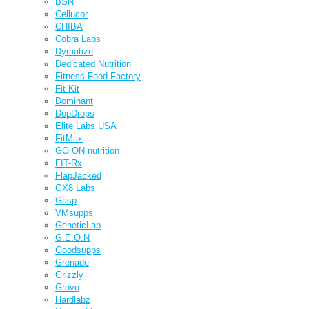
BSN
Cellucor
CHIBA
Cobra Labs
Dymatize
Dedicated Nutrition
Fitness Food Factory
Fit Kit
Dominant
DopDrops
Elite Labs USA
FitMax
GO ON nutrition
FIT-Rx
FlapJacked
GX8 Labs
Gasp
VMsupps
GeneticLab
G.E.O.N
Goodsupps
Grenade
Grizzly
Grovo
Hardlabz