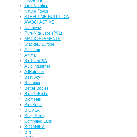
Proper Vit
Trec Nutrition
Nature Foods
STEELTIME NUTRITION
AWOCHACTIVE
Nutraway
Pure Vita Labs (PVL)
MAGIC ELEMENTS
Stacker2 Europe
Affliction
Animal
BioTechUSA
ALR Industries
AllNutrition
Best Joy
Bombbar
Better Bodies
BlenderBottle
Biomeals
BinaSport
BIOVEA
Body Strong
Controlled Labs
BOTANIKA
BPI