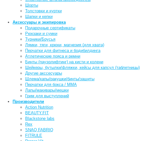
Шорты
Толстовки и куртки
Шапки и кепки
Аксессуары и экипировка
Подарочные сертификаты
Рюкзаки и сумки
Турники/Брусья
Лямки, тяги, крюки, магнезия (для хвата)
Перчатки для фитнеса и бодибилдинга
Атлетические пояса и ремни
Бинты (пауэрлифтинг) на кисти и колени
Шейкеры, бутылки/фляжки, кейсы для капсул (таблетницы)
Другие акссесуары
Шлема/капы/ракушки/бинты/защиты
Перчатки для бокса / ММА
Лапы/макивары/мешки
Грим для выступлений
Производители
Action Nutrition
BEAUTY.FIT
Blackstone labs
Rex
SNAQ FABRIQ
FITRULE