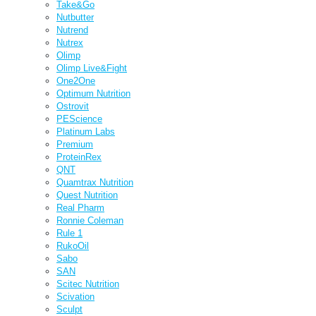
Take&Go
Nutbutter
Nutrend
Nutrex
Olimp
Olimp Live&Fight
One2One
Optimum Nutrition
Ostrovit
PEScience
Platinum Labs
Premium
ProteinRex
QNT
Quamtrax Nutrition
Quest Nutrition
Real Pharm
Ronnie Coleman
Rule 1
RukoOil
Sabo
SAN
Scitec Nutrition
Scivation
Sculpt