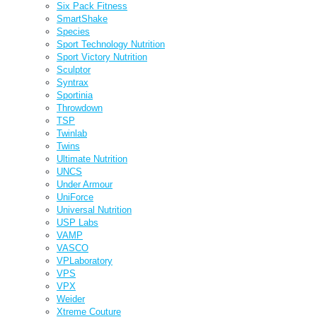
Six Pack Fitness
SmartShake
Species
Sport Technology Nutrition
Sport Victory Nutrition
Sculptor
Syntrax
Sportinia
Throwdown
TSP
Twinlab
Twins
Ultimate Nutrition
UNCS
Under Armour
UniForce
Universal Nutrition
USP Labs
VAMP
VASCO
VPLaboratory
VPS
VPX
Weider
Xtreme Couture