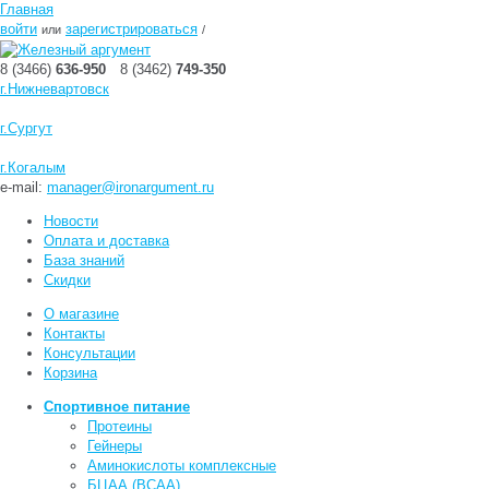
Главная
войти
зарегистрироваться
или
/
8 (3466)
636-950
8 (3462)
749-350
г.Нижневартовск
г.Сургут
г.Когалым
e-mail:
manager@ironargument.ru
Новости
Оплата и доставка
База знаний
Скидки
О магазине
Контакты
Консультации
Корзина
Спортивное питание
Протеины
Гейнеры
Аминокислоты комплексные
БЦАА (BCAA)