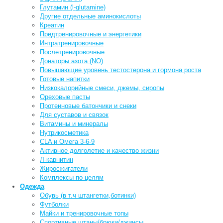
Глутамин (l-glutamine)
Другие отдельные аминокислоты
Креатин
Предтренировочные и энергетики
Интратренировочные
Послетренировочные
Донаторы азота (NO)
Повышающие уровень тестостерона и гормона роста
Готовые напитки
Низкокалорийные смеси, джемы, сиропы
Ореховые пасты
Протеиновые батончики и снеки
Для суставов и связок
Витамины и минералы
Нутрикосметика
CLA и Омега 3-6-9
Активное долголетие и качество жизни
Л-карнитин
Жиросжигатели
Комплексы по целям
Одежда
Обувь (в т.ч штангетки,ботинки)
Футболки
Майки и тренировочные топы
Спортивные штаны/брюки/джинсы