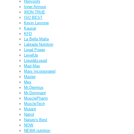
Horiyoshi
Inner Armour
IRON TRUE
ISO BEST
Kevin Levrone
Kausar
KFD
La Bella Mafia
Labrada Nutrition
Legal Power
LevelUp
Liquid&Liquid
Mad Max
Mars Incorporated
Maxler
Mex
Mr.Djemius
Mr.Dominant
MusclePharm
MuscleTech
Mutant
Natrol
Nature's Best
NOW
NEWA nutrition