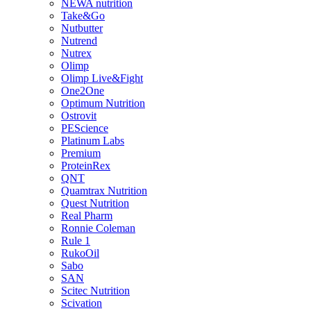
NEWA nutrition
Take&Go
Nutbutter
Nutrend
Nutrex
Olimp
Olimp Live&Fight
One2One
Optimum Nutrition
Ostrovit
PEScience
Platinum Labs
Premium
ProteinRex
QNT
Quamtrax Nutrition
Quest Nutrition
Real Pharm
Ronnie Coleman
Rule 1
RukoOil
Sabo
SAN
Scitec Nutrition
Scivation