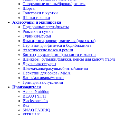
Спортивные штаны/брюки/джинсы
Шорты
Толстовки и куртки
Шапки и кепки
Аксессуары и экипировка
Подарочные сертификаты
Рюкзаки и сумки
Турники/Брусья
Лямки, тяги, крюки, магнезия (для хвата)
Перчатки для фитнеса и бодибилдинга
Атлетические пояса и ремни
Бинты (пауэрлифтинг) на кисти и колени
Шейкеры, бутылки/фляжки, кейсы для капсул (табл
Другие акссесуары
Шлема/капы/ракушки/бинты/защиты
Перчатки для бокса / ММА
Лапы/макивары/мешки
Грим для выступлений
Производители
Action Nutrition
BEAUTY.FIT
Blackstone labs
Rex
SNAQ FABRIQ
FITRULE