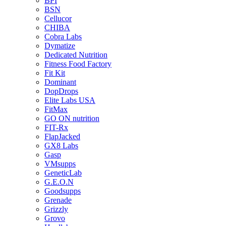
BPI
BSN
Cellucor
CHIBA
Cobra Labs
Dymatize
Dedicated Nutrition
Fitness Food Factory
Fit Kit
Dominant
DopDrops
Elite Labs USA
FitMax
GO ON nutrition
FIT-Rx
FlapJacked
GX8 Labs
Gasp
VMsupps
GeneticLab
G.E.O.N
Goodsupps
Grenade
Grizzly
Grovo