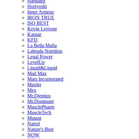
Hardlabz
Horiyoshi
Inner Armour
IRON TRUE
ISO BEST
Kevin Levrone
Kausar
KFD
La Bella Mafia
Labrada Nutrition
Legal Power
LevelUp
Liquid&Liquid
Mad Max
Mars Incorporated
Maxler
Mex
Mr.Djemius
Mr.Dominant
MusclePharm
MuscleTech
Mutant
Natrol
Nature's Best
NOW