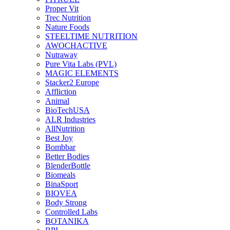
Proper Vit
Trec Nutrition
Nature Foods
STEELTIME NUTRITION
AWOCHACTIVE
Nutraway
Pure Vita Labs (PVL)
MAGIC ELEMENTS
Stacker2 Europe
Affliction
Animal
BioTechUSA
ALR Industries
AllNutrition
Best Joy
Bombbar
Better Bodies
BlenderBottle
Biomeals
BinaSport
BIOVEA
Body Strong
Controlled Labs
BOTANIKA