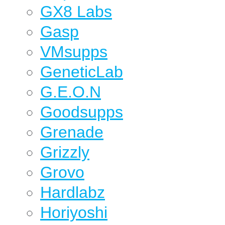
GX8 Labs
Gasp
VMsupps
GeneticLab
G.E.O.N
Goodsupps
Grenade
Grizzly
Grovo
Hardlabz
Horiyoshi