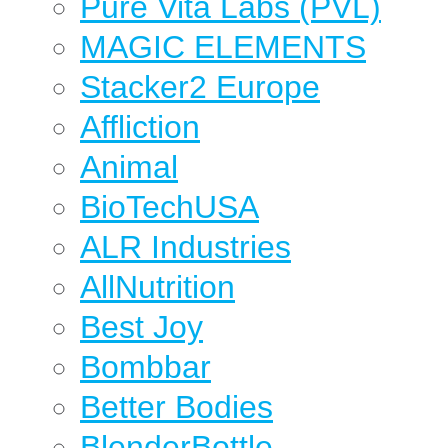
Pure Vita Labs (PVL)
MAGIC ELEMENTS
Stacker2 Europe
Affliction
Animal
BioTechUSA
ALR Industries
AllNutrition
Best Joy
Bombbar
Better Bodies
BlenderBottle