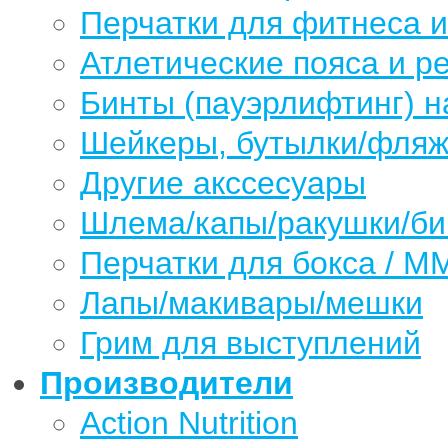
Перчатки для фитнеса 
Атлетические пояса и р
Бинты (пауэрлифтинг) н
Шейкеры, бутылки/фляжк
Другие акссесуары
Шлема/капы/ракушки/б
Перчатки для бокса / М
Лапы/макивары/мешки
Грим для выступлений
Производители
Action Nutrition