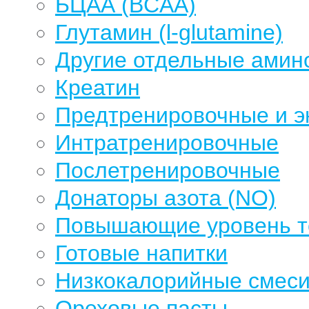
БЦАА (BCAA)
Глутамин (l-glutamine)
Другие отдельные амин
Креатин
Предтренировочные и э
Интратренировочные
Послетренировочные
Донаторы азота (NO)
Повышающие уровень те
Готовые напитки
Низкокалорийные смеси
Ореховые пасты