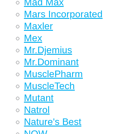
Mad Max
Mars Incorporated
Maxler
Mex
Mr.Djemius
Mr.Dominant
MusclePharm
MuscleTech
Mutant
Natrol
Nature's Best
NOW