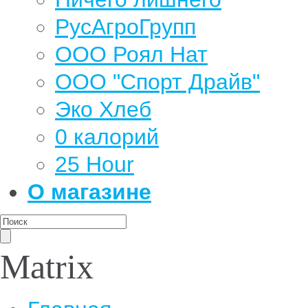
РусАгроГрупп
ООО Роял Нат
ООО "Спорт Драйв"
Эко Хлеб
0 калорий
25 Hour
О магазине
Matrix