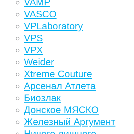
VAMP
VASCO
VPLaboratory
VPS
VPX
Weider
Xtreme Couture
Арсенал Атлета
Биозлак
Донское МЯСКО
Железный Аргумент
Ничего лишнего