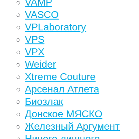
VAMP
VASCO
VPLaboratory
VPS
VPX
Weider
Xtreme Couture
Арсенал Атлета
Биозлак
Донское МЯСКО
Железный Аргумент
Ничего лишнего