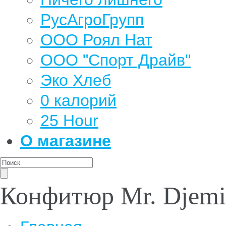
РусАгроГрупп
ООО Роял Нат
ООО "Спорт Драйв"
Эко Хлеб
0 калорий
25 Hour
О магазине
Конфитюр Mr. Djem