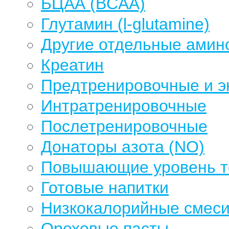
БЦАА (BCAA)
Глутамин (l-glutamine)
Другие отдельные амин
Креатин
Предтренировочные и э
Интратренировочные
Послетренировочные
Донаторы азота (NO)
Повышающие уровень те
Готовые напитки
Низкокалорийные смеси
Ореховые пасты