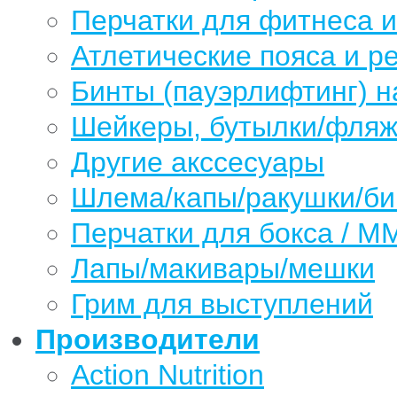
Перчатки для фитнеса 
Атлетические пояса и р
Бинты (пауэрлифтинг) н
Шейкеры, бутылки/фляжк
Другие акссесуары
Шлема/капы/ракушки/б
Перчатки для бокса / М
Лапы/макивары/мешки
Грим для выступлений
Производители
Action Nutrition