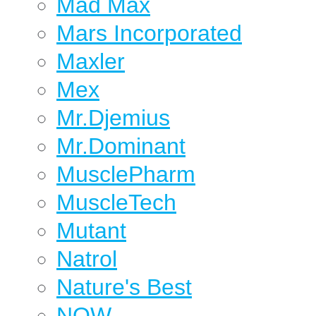
Mad Max
Mars Incorporated
Maxler
Mex
Mr.Djemius
Mr.Dominant
MusclePharm
MuscleTech
Mutant
Natrol
Nature's Best
NOW