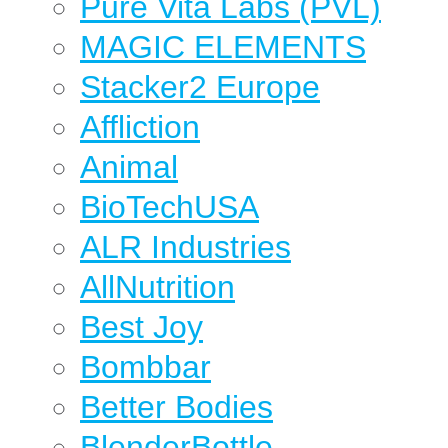
Pure Vita Labs (PVL)
MAGIC ELEMENTS
Stacker2 Europe
Affliction
Animal
BioTechUSA
ALR Industries
AllNutrition
Best Joy
Bombbar
Better Bodies
BlenderBottle