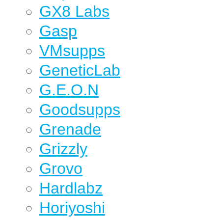
GX8 Labs
Gasp
VMsupps
GeneticLab
G.E.O.N
Goodsupps
Grenade
Grizzly
Grovo
Hardlabz
Horiyoshi