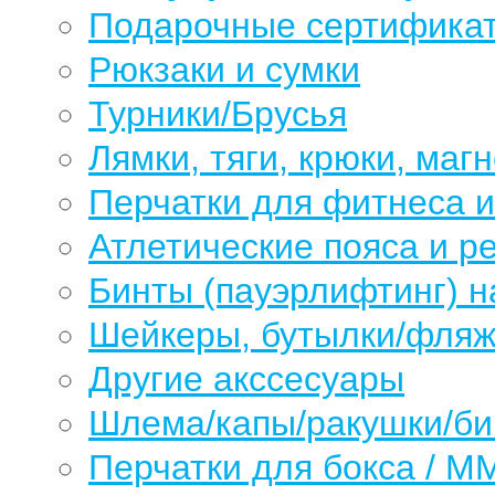
Подарочные сертифика
Рюкзаки и сумки
Турники/Брусья
Лямки, тяги, крюки, магн
Перчатки для фитнеса 
Атлетические пояса и р
Бинты (пауэрлифтинг) н
Шейкеры, бутылки/фляжк
Другие акссесуары
Шлема/капы/ракушки/б
Перчатки для бокса / М