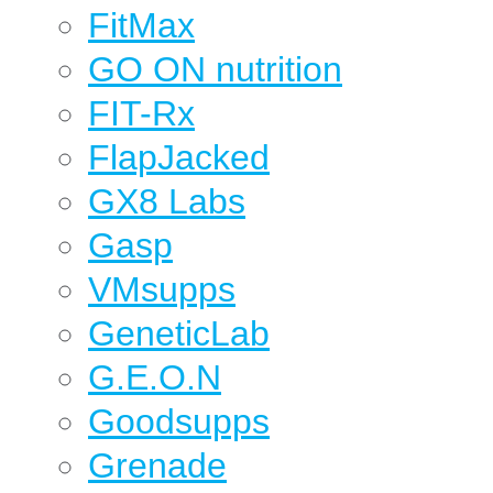
FitMax
GO ON nutrition
FIT-Rx
FlapJacked
GX8 Labs
Gasp
VMsupps
GeneticLab
G.E.O.N
Goodsupps
Grenade