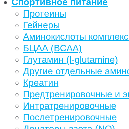
Спортивное питание
Протеины
Гейнеры
Аминокислоты комплек
БЦАА (BCAA)
Глутамин (l-glutamine)
Другие отдельные амин
Креатин
Предтренировочные и э
Интратренировочные
Послетренировочные
Донаторы азота (NO)