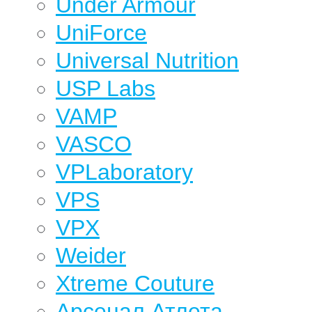
Under Armour
UniForce
Universal Nutrition
USP Labs
VAMP
VASCO
VPLaboratory
VPS
VPX
Weider
Xtreme Couture
Арсенал Атлета