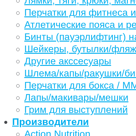
Лямки, тяги, крюки, магн
Перчатки для фитнеса 
Атлетические пояса и р
Бинты (пауэрлифтинг) н
Шейкеры, бутылки/фляжк
Другие акссесуары
Шлема/капы/ракушки/б
Перчатки для бокса / М
Лапы/макивары/мешки
Грим для выступлений
Производители
Action Nutrition