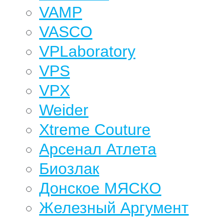
VAMP
VASCO
VPLaboratory
VPS
VPX
Weider
Xtreme Couture
Арсенал Атлета
Биозлак
Донское МЯСКО
Железный Аргумент