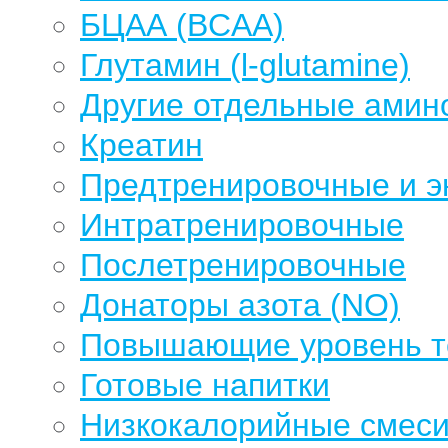
БЦАА (BCAA)
Глутамин (l-glutamine)
Другие отдельные амин
Креатин
Предтренировочные и э
Интратренировочные
Послетренировочные
Донаторы азота (NO)
Повышающие уровень те
Готовые напитки
Низкокалорийные смеси