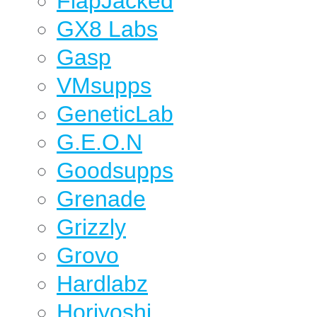
FlapJacked
GX8 Labs
Gasp
VMsupps
GeneticLab
G.E.O.N
Goodsupps
Grenade
Grizzly
Grovo
Hardlabz
Horiyoshi