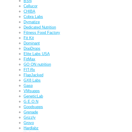
BSN
Cellucor
CHIBA
Cobra Labs
Dymatize
Dedicated Nutrition
Fitness Food Factory
Fit Kit
Dominant
DopDrops
Elite Labs USA
FitMax
GO ON nutrition
FIT-Rx
FlapJacked
GX8 Labs
Gasp
VMsupps
GeneticLab
G.E.O.N
Goodsupps
Grenade
Grizzly
Grovo
Hardlabz