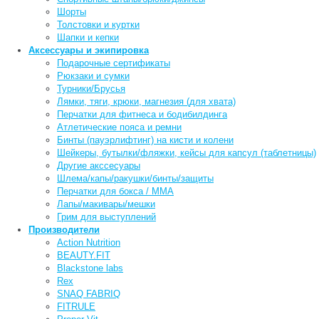
Шорты
Толстовки и куртки
Шапки и кепки
Аксессуары и экипировка
Подарочные сертификаты
Рюкзаки и сумки
Турники/Брусья
Лямки, тяги, крюки, магнезия (для хвата)
Перчатки для фитнеса и бодибилдинга
Атлетические пояса и ремни
Бинты (пауэрлифтинг) на кисти и колени
Шейкеры, бутылки/фляжки, кейсы для капсул (таблетницы)
Другие акссесуары
Шлема/капы/ракушки/бинты/защиты
Перчатки для бокса / ММА
Лапы/макивары/мешки
Грим для выступлений
Производители
Action Nutrition
BEAUTY.FIT
Blackstone labs
Rex
SNAQ FABRIQ
FITRULE