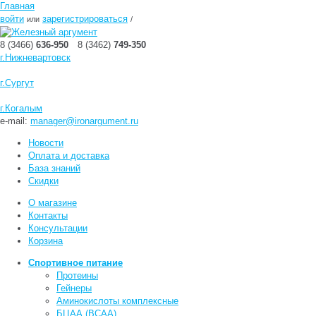
Главная
войти
зарегистрироваться
или
/
8 (3466)
636-950
8 (3462)
749-350
г.Нижневартовск
г.Сургут
г.Когалым
e-mail:
manager@ironargument.ru
Новости
Оплата и доставка
База знаний
Скидки
О магазине
Контакты
Консультации
Корзина
Спортивное питание
Протеины
Гейнеры
Аминокислоты комплексные
БЦАА (BCAA)