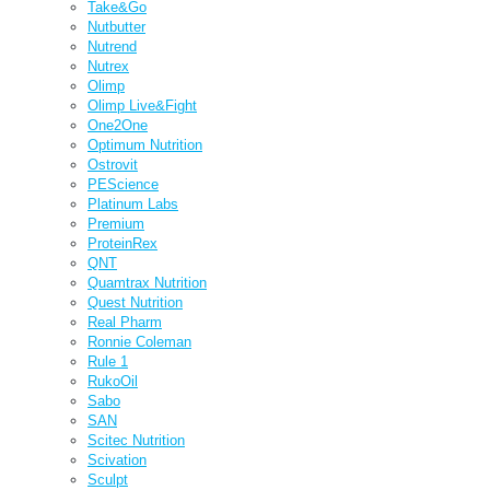
Take&Go
Nutbutter
Nutrend
Nutrex
Olimp
Olimp Live&Fight
One2One
Optimum Nutrition
Ostrovit
PEScience
Platinum Labs
Premium
ProteinRex
QNT
Quamtrax Nutrition
Quest Nutrition
Real Pharm
Ronnie Coleman
Rule 1
RukoOil
Sabo
SAN
Scitec Nutrition
Scivation
Sculpt