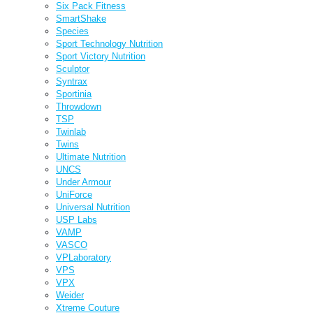
Six Pack Fitness
SmartShake
Species
Sport Technology Nutrition
Sport Victory Nutrition
Sculptor
Syntrax
Sportinia
Throwdown
TSP
Twinlab
Twins
Ultimate Nutrition
UNCS
Under Armour
UniForce
Universal Nutrition
USP Labs
VAMP
VASCO
VPLaboratory
VPS
VPX
Weider
Xtreme Couture