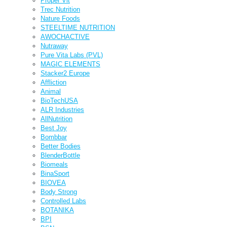
Proper Vit
Trec Nutrition
Nature Foods
STEELTIME NUTRITION
AWOCHACTIVE
Nutraway
Pure Vita Labs (PVL)
MAGIC ELEMENTS
Stacker2 Europe
Affliction
Animal
BioTechUSA
ALR Industries
AllNutrition
Best Joy
Bombbar
Better Bodies
BlenderBottle
Biomeals
BinaSport
BIOVEA
Body Strong
Controlled Labs
BOTANIKA
BPI