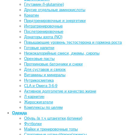
Глутамин (l-glutamine)
Другие отдельные аминокислоты
Креатин
Предтренировочные и энергетики
Интратренировочные
Послетренировочные
Донаторы азота (NO)
Повышающие уровень тестостерона и гормона роста
Готовые напитки
Низкокалорийные смеси, джемы, сиропы
Ореховые пасты
Протеиновые батончики и снеки
Для суставов и связок
Витамины и минералы
Нутрикосметика
CLA и Омега 3-6-9
Активное долголетие и качество жизни
Л-карнитин
Жиросжигатели
Комплексы по целям
Одежда
Обувь (в т.ч штангетки,ботинки)
Футболки
Майки и тренировочные топы
Спортивные штаны/брюки/джинсы