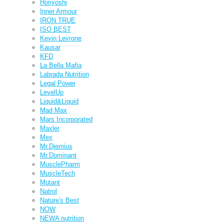
Horiyoshi
Inner Armour
IRON TRUE
ISO BEST
Kevin Levrone
Kausar
KFD
La Bella Mafia
Labrada Nutrition
Legal Power
LevelUp
Liquid&Liquid
Mad Max
Mars Incorporated
Maxler
Mex
Mr.Djemius
Mr.Dominant
MusclePharm
MuscleTech
Mutant
Natrol
Nature's Best
NOW
NEWA nutrition