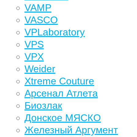
VAMP
VASCO
VPLaboratory
VPS
VPX
Weider
Xtreme Couture
Арсенал Атлета
Биозлак
Донское МЯСКО
Железный Аргумент