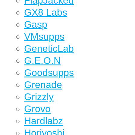
FlapJacked
GX8 Labs
Gasp
VMsupps
GeneticLab
G.E.O.N
Goodsupps
Grenade
Grizzly
Grovo
Hardlabz
Horiyoshi