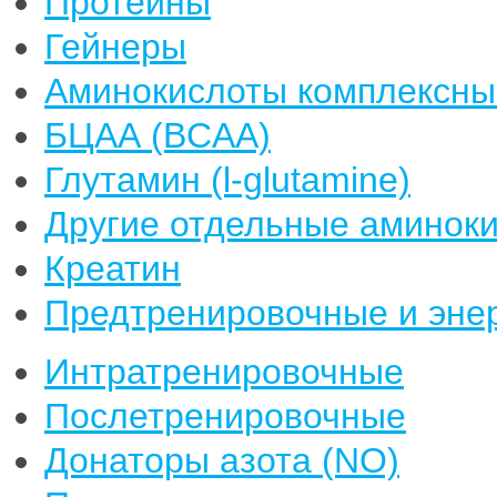
Протеины
Гейнеры
Аминокислоты комплексны
БЦАА (BCAA)
Глутамин (l-glutamine)
Другие отдельные аминок
Креатин
Предтренировочные и энер
Интратренировочные
Послетренировочные
Донаторы азота (NO)