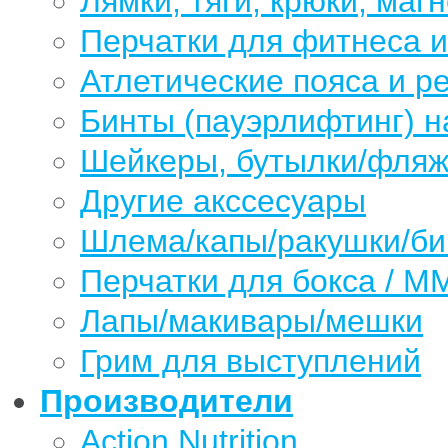
Лямки, тяги, крюки, магн
Перчатки для фитнеса 
Атлетические пояса и р
Бинты (пауэрлифтинг) н
Шейкеры, бутылки/фляжк
Другие акссесуары
Шлема/капы/ракушки/б
Перчатки для бокса / М
Лапы/макивары/мешки
Грим для выступлений
Производители
Action Nutrition