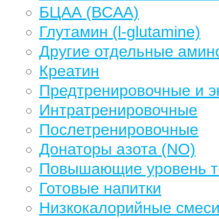
БЦАА (BCAA)
Глутамин (l-glutamine)
Другие отдельные амин
Креатин
Предтренировочные и э
Интратренировочные
Послетренировочные
Донаторы азота (NO)
Повышающие уровень те
Готовые напитки
Низкокалорийные смеси