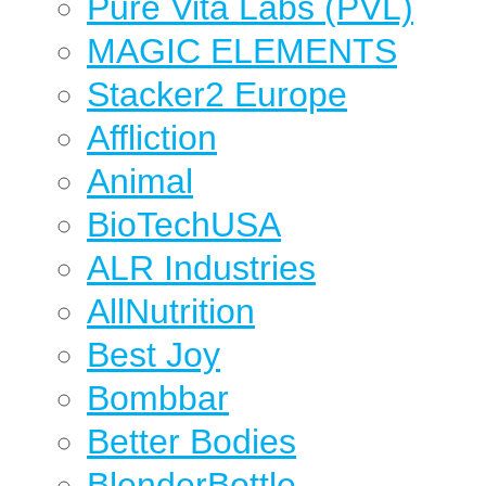
Pure Vita Labs (PVL)
MAGIC ELEMENTS
Stacker2 Europe
Affliction
Animal
BioTechUSA
ALR Industries
AllNutrition
Best Joy
Bombbar
Better Bodies
BlenderBottle