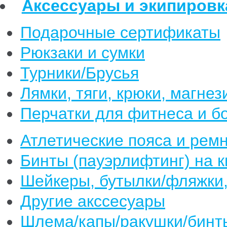
Аксессуары и экипировк
Подарочные сертификаты
Рюкзаки и сумки
Турники/Брусья
Лямки, тяги, крюки, магнез
Перчатки для фитнеса и б
Атлетические пояса и рем
Бинты (пауэрлифтинг) на к
Шейкеры, бутылки/фляжки,
Другие акссесуары
Шлема/капы/ракушки/бинт