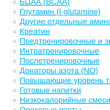
БЦАА (BCAA)
Глутамин (l-glutamine)
Другие отдельные амин
Креатин
Предтренировочные и э
Интратренировочные
Послетренировочные
Донаторы азота (NO)
Повышающие уровень те
Готовые напитки
Низкокалорийные смеси
Ореховые пасты