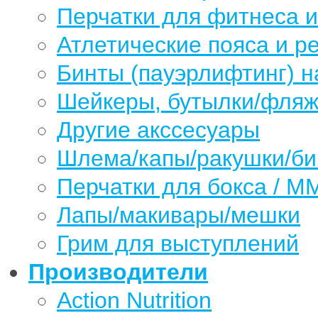
Перчатки для фитнеса 
Атлетические пояса и р
Бинты (пауэрлифтинг) н
Шейкеры, бутылки/фляжк
Другие акссесуары
Шлема/капы/ракушки/б
Перчатки для бокса / М
Лапы/макивары/мешки
Грим для выступлений
Производители
Action Nutrition