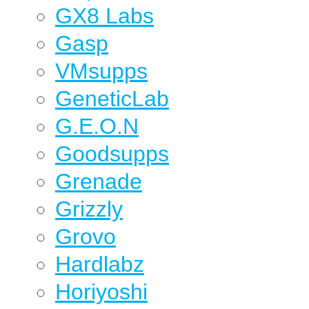
GX8 Labs
Gasp
VMsupps
GeneticLab
G.E.O.N
Goodsupps
Grenade
Grizzly
Grovo
Hardlabz
Horiyoshi