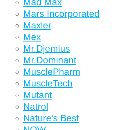
Mad Max
Mars Incorporated
Maxler
Mex
Mr.Djemius
Mr.Dominant
MusclePharm
MuscleTech
Mutant
Natrol
Nature's Best
NOW