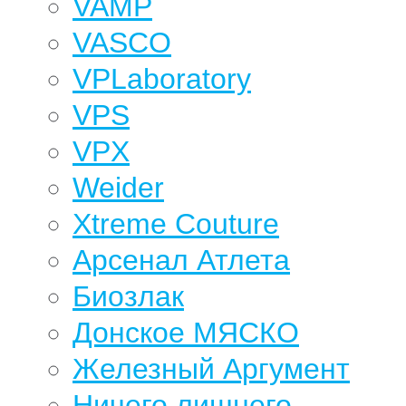
VAMP
VASCO
VPLaboratory
VPS
VPX
Weider
Xtreme Couture
Арсенал Атлета
Биозлак
Донское МЯСКО
Железный Аргумент
Ничего лишнего