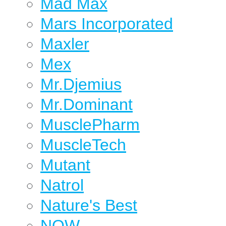
Mad Max
Mars Incorporated
Maxler
Mex
Mr.Djemius
Mr.Dominant
MusclePharm
MuscleTech
Mutant
Natrol
Nature's Best
NOW