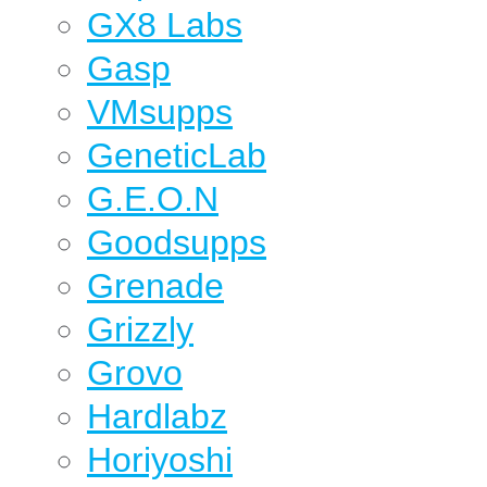
GX8 Labs
Gasp
VMsupps
GeneticLab
G.E.O.N
Goodsupps
Grenade
Grizzly
Grovo
Hardlabz
Horiyoshi