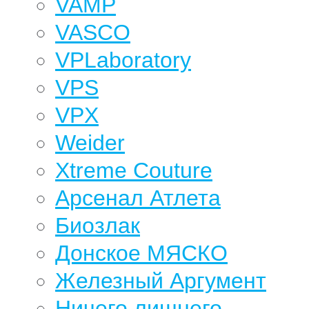
VAMP
VASCO
VPLaboratory
VPS
VPX
Weider
Xtreme Couture
Арсенал Атлета
Биозлак
Донское МЯСКО
Железный Аргумент
Ничего лишнего