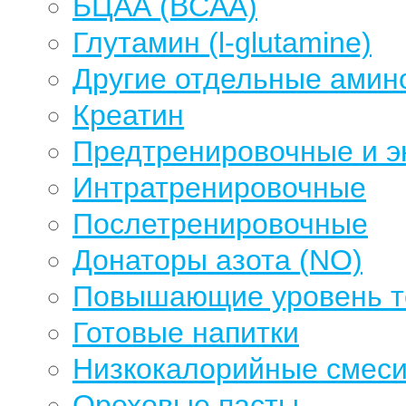
БЦАА (BCAA)
Глутамин (l-glutamine)
Другие отдельные амин
Креатин
Предтренировочные и э
Интратренировочные
Послетренировочные
Донаторы азота (NO)
Повышающие уровень те
Готовые напитки
Низкокалорийные смеси
Ореховые пасты