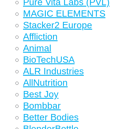
Pure Vita Labs (PVL)
MAGIC ELEMENTS
Stacker2 Europe
Affliction
Animal
BioTechUSA
ALR Industries
AllNutrition
Best Joy
Bombbar
Better Bodies
BlenderBottle