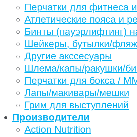
Перчатки для фитнеса 
Атлетические пояса и р
Бинты (пауэрлифтинг) н
Шейкеры, бутылки/фляжк
Другие акссесуары
Шлема/капы/ракушки/б
Перчатки для бокса / М
Лапы/макивары/мешки
Грим для выступлений
Производители
Action Nutrition