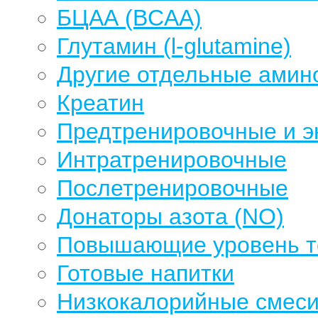
БЦАА (BCAA)
Глутамин (l-glutamine)
Другие отдельные амин
Креатин
Предтренировочные и э
Интратренировочные
Послетренировочные
Донаторы азота (NO)
Повышающие уровень те
Готовые напитки
Низкокалорийные смеси