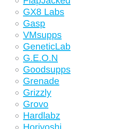
FlapJacked
GX8 Labs
Gasp
VMsupps
GeneticLab
G.E.O.N
Goodsupps
Grenade
Grizzly
Grovo
Hardlabz
Horiyoshi