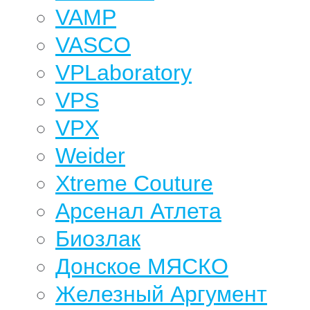
VAMP
VASCO
VPLaboratory
VPS
VPX
Weider
Xtreme Couture
Арсенал Атлета
Биозлак
Донское МЯСКО
Железный Аргумент