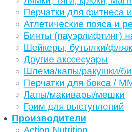
Лямки, тяги, крюки, магн
Перчатки для фитнеса 
Атлетические пояса и р
Бинты (пауэрлифтинг) н
Шейкеры, бутылки/фляжк
Другие акссесуары
Шлема/капы/ракушки/б
Перчатки для бокса / М
Лапы/макивары/мешки
Грим для выступлений
Производители
Action Nutrition