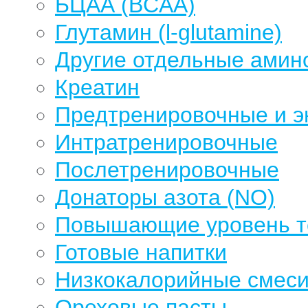
БЦАА (BCAA)
Глутамин (l-glutamine)
Другие отдельные амин
Креатин
Предтренировочные и э
Интратренировочные
Послетренировочные
Донаторы азота (NO)
Повышающие уровень те
Готовые напитки
Низкокалорийные смеси
Ореховые пасты