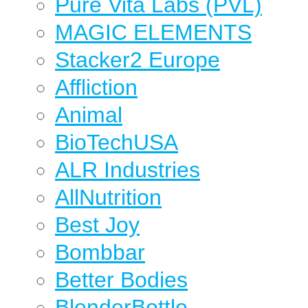
Pure Vita Labs (PVL)
MAGIC ELEMENTS
Stacker2 Europe
Affliction
Animal
BioTechUSA
ALR Industries
AllNutrition
Best Joy
Bombbar
Better Bodies
BlenderBottle