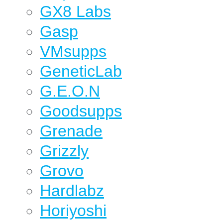
GX8 Labs
Gasp
VMsupps
GeneticLab
G.E.O.N
Goodsupps
Grenade
Grizzly
Grovo
Hardlabz
Horiyoshi