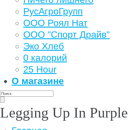
РусАгроГрупп
ООО Роял Нат
ООО "Спорт Драйв"
Эко Хлеб
0 калорий
25 Hour
О магазине
Legging Up In Purple