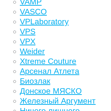
VAMP
VASCO
VPLaboratory
VPS
VPX
Weider
Xtreme Couture
Арсенал Атлета
Биозлак
Донское МЯСКО
Железный Аргумент
Ничего лишнего