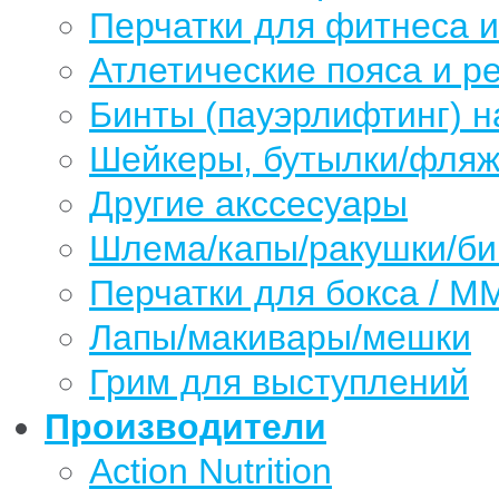
Перчатки для фитнеса 
Атлетические пояса и р
Бинты (пауэрлифтинг) н
Шейкеры, бутылки/фляжк
Другие акссесуары
Шлема/капы/ракушки/б
Перчатки для бокса / М
Лапы/макивары/мешки
Грим для выступлений
Производители
Action Nutrition