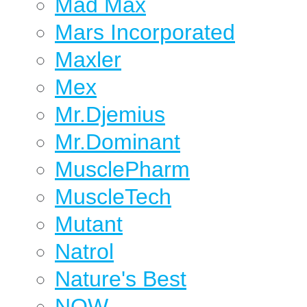
Mad Max
Mars Incorporated
Maxler
Mex
Mr.Djemius
Mr.Dominant
MusclePharm
MuscleTech
Mutant
Natrol
Nature's Best
NOW