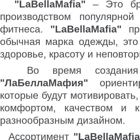
"
LaBellaMafia
"
– Это бр
производством популярно
фитнеса.
"
LaBellaMafia"
п
обычная марка одежды, это
здоровье, красоту и неповто
Во время создания о
"ЛаБеллаМафия"
ориентир
которые будут мотивировать,
комфортом, качеством и 
разнообразным дизайном.
Ассортимент
"
LaBellaMafia