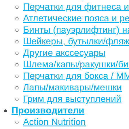
Перчатки для фитнеса 
Атлетические пояса и р
Бинты (пауэрлифтинг) н
Шейкеры, бутылки/фляжк
Другие акссесуары
Шлема/капы/ракушки/б
Перчатки для бокса / М
Лапы/макивары/мешки
Грим для выступлений
Производители
Action Nutrition