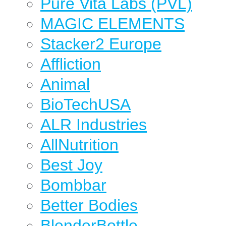
Pure Vita Labs (PVL)
MAGIC ELEMENTS
Stacker2 Europe
Affliction
Animal
BioTechUSA
ALR Industries
AllNutrition
Best Joy
Bombbar
Better Bodies
BlenderBottle