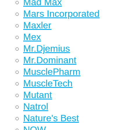
Mad Max
Mars Incorporated
Maxler
Mex
Mr.Djemius
Mr.Dominant
MusclePharm
MuscleTech
Mutant
Natrol
Nature's Best
NOW