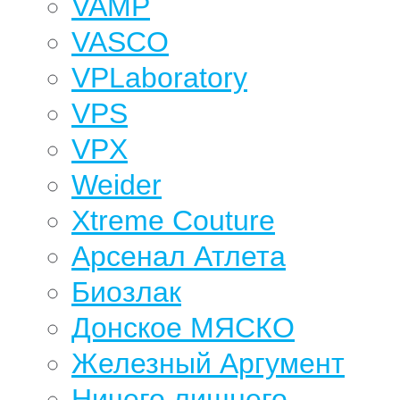
VAMP
VASCO
VPLaboratory
VPS
VPX
Weider
Xtreme Couture
Арсенал Атлета
Биозлак
Донское МЯСКО
Железный Аргумент
Ничего лишнего