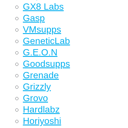
GX8 Labs
Gasp
VMsupps
GeneticLab
G.E.O.N
Goodsupps
Grenade
Grizzly
Grovo
Hardlabz
Horiyoshi