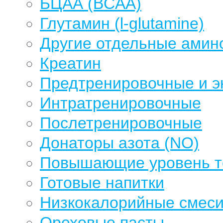
БЦАА (BCAA)
Глутамин (l-glutamine)
Другие отдельные амин
Креатин
Предтренировочные и э
Интратренировочные
Послетренировочные
Донаторы азота (NO)
Повышающие уровень те
Готовые напитки
Низкокалорийные смеси
Ореховые пасты