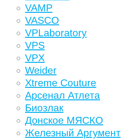
VAMP
VASCO
VPLaboratory
VPS
VPX
Weider
Xtreme Couture
Арсенал Атлета
Биозлак
Донское МЯСКО
Железный Аргумент