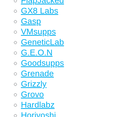
FlapJacked
GX8 Labs
Gasp
VMsupps
GeneticLab
G.E.O.N
Goodsupps
Grenade
Grizzly
Grovo
Hardlabz
Horiyoshi