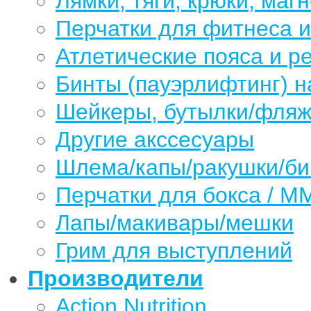
Лямки, тяги, крюки, магн
Перчатки для фитнеса 
Атлетические пояса и р
Бинты (пауэрлифтинг) н
Шейкеры, бутылки/фляжк
Другие акссесуары
Шлема/капы/ракушки/б
Перчатки для бокса / М
Лапы/макивары/мешки
Грим для выступлений
Производители
Action Nutrition