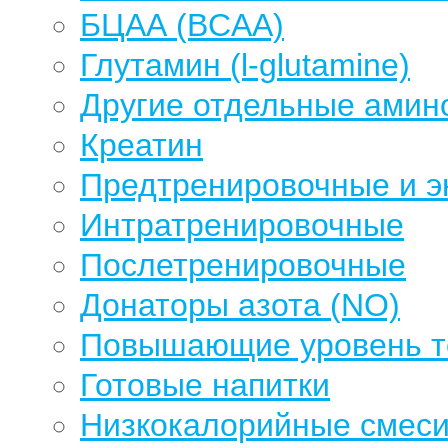
БЦАА (BCAA)
Глутамин (l-glutamine)
Другие отдельные амин
Креатин
Предтренировочные и э
Интратренировочные
Послетренировочные
Донаторы азота (NO)
Повышающие уровень те
Готовые напитки
Низкокалорийные смеси