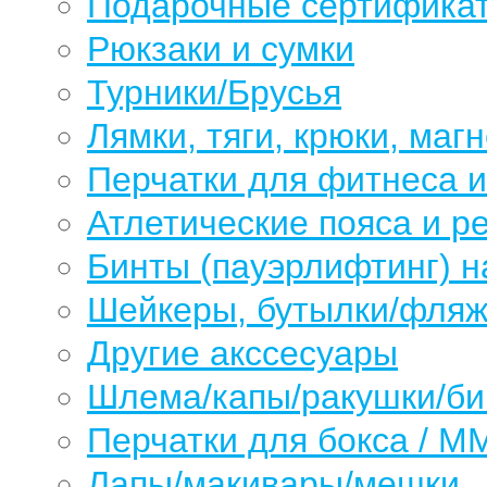
Подарочные сертифика
Рюкзаки и сумки
Турники/Брусья
Лямки, тяги, крюки, магн
Перчатки для фитнеса 
Атлетические пояса и р
Бинты (пауэрлифтинг) н
Шейкеры, бутылки/фляжк
Другие акссесуары
Шлема/капы/ракушки/б
Перчатки для бокса / М
Лапы/макивары/мешки