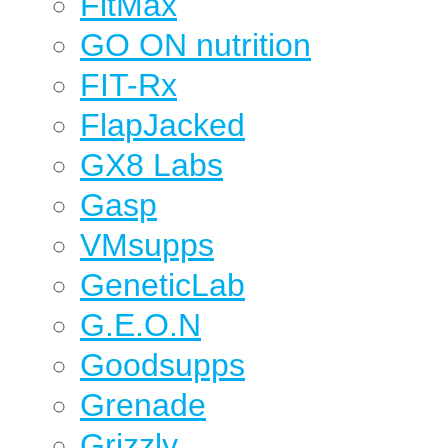
FitMax
GO ON nutrition
FIT-Rx
FlapJacked
GX8 Labs
Gasp
VMsupps
GeneticLab
G.E.O.N
Goodsupps
Grenade
Grizzly