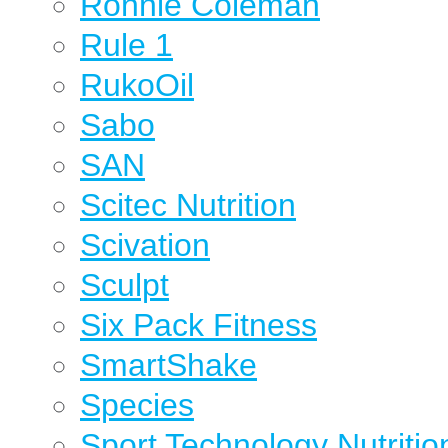
Ronnie Coleman
Rule 1
RukoOil
Sabo
SAN
Scitec Nutrition
Scivation
Sculpt
Six Pack Fitness
SmartShake
Species
Sport Technology Nutritio