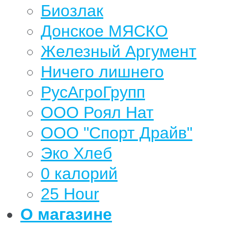
Биозлак
Донское МЯСКО
Железный Аргумент
Ничего лишнего
РусАгроГрупп
ООО Роял Нат
ООО "Спорт Драйв"
Эко Хлеб
0 калорий
25 Hour
О магазине