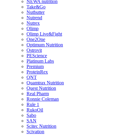
NEWA nutrition
Take&Go
Nutbutter
Nutrend
Nutrex
Olimp
Olimp Live&Fight
One2One
Optimum Nutrition
Ostrovit
PEScience
Platinum Labs
Premium
ProteinRex
QNT
Quamtrax Nutrition
Quest Nutrition
Real Pharm
Ronnie Coleman
Rule 1
RukoOil
Sabo
SAN
Scitec Nutrition
Scivation