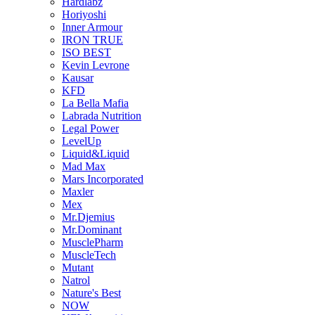
Hardlabz
Horiyoshi
Inner Armour
IRON TRUE
ISO BEST
Kevin Levrone
Kausar
KFD
La Bella Mafia
Labrada Nutrition
Legal Power
LevelUp
Liquid&Liquid
Mad Max
Mars Incorporated
Maxler
Mex
Mr.Djemius
Mr.Dominant
MusclePharm
MuscleTech
Mutant
Natrol
Nature's Best
NOW