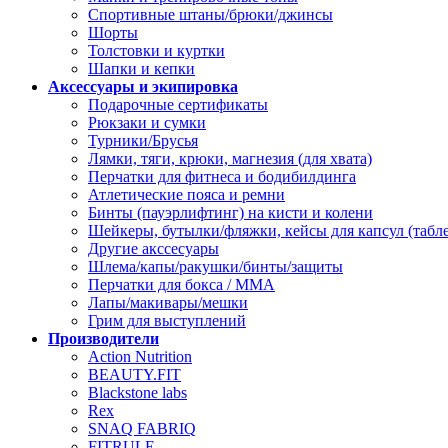
Спортивные штаны/брюки/джинсы
Шорты
Толстовки и куртки
Шапки и кепки
Аксессуары и экипировка
Подарочные сертификаты
Рюкзаки и сумки
Турники/Брусья
Лямки, тяги, крюки, магнезия (для хвата)
Перчатки для фитнеса и бодибилдинга
Атлетические пояса и ремни
Бинты (пауэрлифтинг) на кисти и колени
Шейкеры, бутылки/фляжки, кейсы для капсул (табл
Другие акссесуары
Шлема/капы/ракушки/бинты/защиты
Перчатки для бокса / ММА
Лапы/макивары/мешки
Грим для выступлений
Производители
Action Nutrition
BEAUTY.FIT
Blackstone labs
Rex
SNAQ FABRIQ
FITRULE