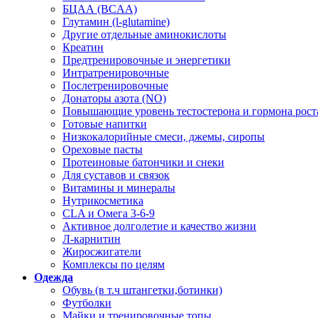
БЦАА (BCAA)
Глутамин (l-glutamine)
Другие отдельные аминокислоты
Креатин
Предтренировочные и энергетики
Интратренировочные
Послетренировочные
Донаторы азота (NO)
Повышающие уровень тестостерона и гормона рост
Готовые напитки
Низкокалорийные смеси, джемы, сиропы
Ореховые пасты
Протеиновые батончики и снеки
Для суставов и связок
Витамины и минералы
Нутрикосметика
CLA и Омега 3-6-9
Активное долголетие и качество жизни
Л-карнитин
Жиросжигатели
Комплексы по целям
Одежда
Обувь (в т.ч штангетки,ботинки)
Футболки
Майки и тренировочные топы