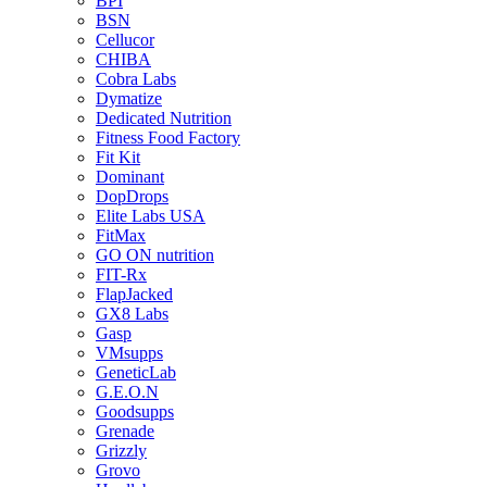
BPI
BSN
Cellucor
CHIBA
Cobra Labs
Dymatize
Dedicated Nutrition
Fitness Food Factory
Fit Kit
Dominant
DopDrops
Elite Labs USA
FitMax
GO ON nutrition
FIT-Rx
FlapJacked
GX8 Labs
Gasp
VMsupps
GeneticLab
G.E.O.N
Goodsupps
Grenade
Grizzly
Grovo