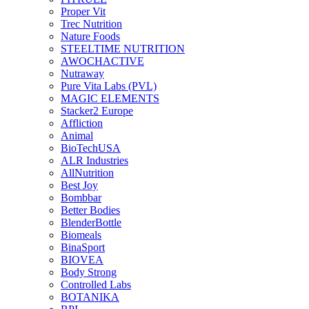
Proper Vit
Trec Nutrition
Nature Foods
STEELTIME NUTRITION
AWOCHACTIVE
Nutraway
Pure Vita Labs (PVL)
MAGIC ELEMENTS
Stacker2 Europe
Affliction
Animal
BioTechUSA
ALR Industries
AllNutrition
Best Joy
Bombbar
Better Bodies
BlenderBottle
Biomeals
BinaSport
BIOVEA
Body Strong
Controlled Labs
BOTANIKA