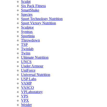
Sculpt
Six Pack Fitness
SmartShake
Species
Sport Technology Nutrition
Sport Victory Nutrition
Sculptor
Syntrax
Sportinia
Throwdown
TSP
Twinlab
Twins
Ultimate Nutrition
UNCS
Under Armour
UniForce
Universal Nutrition
USP Labs
VAMP
VASCO
VPLaboratory
VPS
VPX
Weider