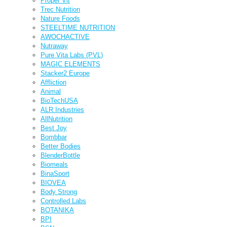
Proper Vit
Trec Nutrition
Nature Foods
STEELTIME NUTRITION
AWOCHACTIVE
Nutraway
Pure Vita Labs (PVL)
MAGIC ELEMENTS
Stacker2 Europe
Affliction
Animal
BioTechUSA
ALR Industries
AllNutrition
Best Joy
Bombbar
Better Bodies
BlenderBottle
Biomeals
BinaSport
BIOVEA
Body Strong
Controlled Labs
BOTANIKA
BPI