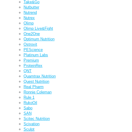
Take&Go
Nutbutter
Nutrend
Nutrex
Olimp
Olimp Live&Fight
One2One
Optimum Nutrition
Ostrovit
PEScience
Platinum Labs
Premium
ProteinRex
QNT
Quamtrax Nutrition
Quest Nutrition
Real Pharm
Ronnie Coleman
Rule 1
RukoOil
Sabo
SAN
Scitec Nutrition
Scivation
Sculpt