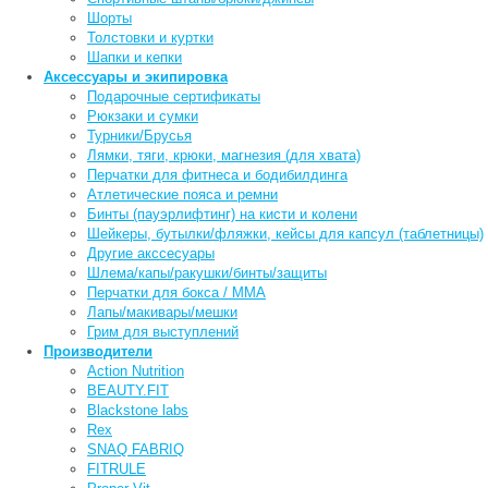
Шорты
Толстовки и куртки
Шапки и кепки
Аксессуары и экипировка
Подарочные сертификаты
Рюкзаки и сумки
Турники/Брусья
Лямки, тяги, крюки, магнезия (для хвата)
Перчатки для фитнеса и бодибилдинга
Атлетические пояса и ремни
Бинты (пауэрлифтинг) на кисти и колени
Шейкеры, бутылки/фляжки, кейсы для капсул (таблетницы)
Другие акссесуары
Шлема/капы/ракушки/бинты/защиты
Перчатки для бокса / ММА
Лапы/макивары/мешки
Грим для выступлений
Производители
Action Nutrition
BEAUTY.FIT
Blackstone labs
Rex
SNAQ FABRIQ
FITRULE