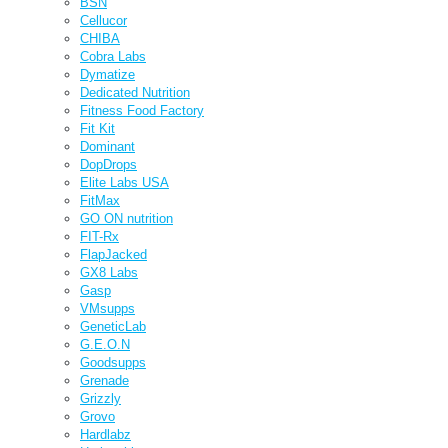
BSN
Cellucor
CHIBA
Cobra Labs
Dymatize
Dedicated Nutrition
Fitness Food Factory
Fit Kit
Dominant
DopDrops
Elite Labs USA
FitMax
GO ON nutrition
FIT-Rx
FlapJacked
GX8 Labs
Gasp
VMsupps
GeneticLab
G.E.O.N
Goodsupps
Grenade
Grizzly
Grovo
Hardlabz