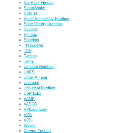
Six Pack Fitness
SmartShake
Species
Sport Technology Nutrition
Sport Victory Nutrition
Sculptor
Syntrax
Sportinia
Throwdown
TSP
Twinlab
Twins
Ultimate Nutrition
UNCS
Under Armour
UniForce
Universal Nutrition
USP Labs
VAMP
VASCO
VPLaboratory
VPS
VPX
Weider
Xtreme Couture