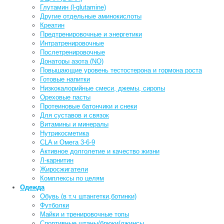
Глутамин (l-glutamine)
Другие отдельные аминокислоты
Креатин
Предтренировочные и энергетики
Интратренировочные
Послетренировочные
Донаторы азота (NO)
Повышающие уровень тестостерона и гормона роста
Готовые напитки
Низкокалорийные смеси, джемы, сиропы
Ореховые пасты
Протеиновые батончики и снеки
Для суставов и связок
Витамины и минералы
Нутрикосметика
CLA и Омега 3-6-9
Активное долголетие и качество жизни
Л-карнитин
Жиросжигатели
Комплексы по целям
Одежда
Обувь (в т.ч штангетки,ботинки)
Футболки
Майки и тренировочные топы
Спортивные штаны/брюки/джинсы