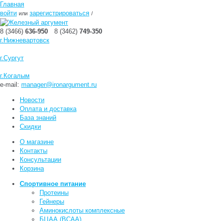
Главная
войти
зарегистрироваться
или
/
8 (3466)
636-950
8 (3462)
749-350
г.Нижневартовск
г.Сургут
г.Когалым
e-mail:
manager@ironargument.ru
Новости
Оплата и доставка
База знаний
Скидки
О магазине
Контакты
Консультации
Корзина
Спортивное питание
Протеины
Гейнеры
Аминокислоты комплексные
БЦАА (BCAA)