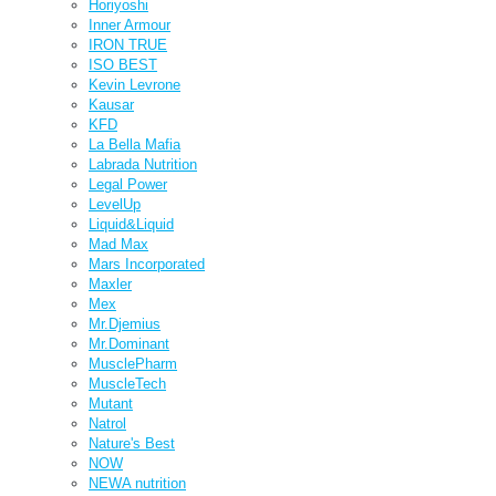
Horiyoshi
Inner Armour
IRON TRUE
ISO BEST
Kevin Levrone
Kausar
KFD
La Bella Mafia
Labrada Nutrition
Legal Power
LevelUp
Liquid&Liquid
Mad Max
Mars Incorporated
Maxler
Mex
Mr.Djemius
Mr.Dominant
MusclePharm
MuscleTech
Mutant
Natrol
Nature's Best
NOW
NEWA nutrition