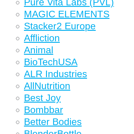
Pure Vita Labs (PVL)
MAGIC ELEMENTS
Stacker2 Europe
Affliction
Animal
BioTechUSA
ALR Industries
AllNutrition
Best Joy
Bombbar
Better Bodies
BlenderBottle