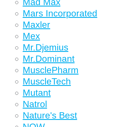
Mad Max
Mars Incorporated
Maxler
Mex
Mr.Djemius
Mr.Dominant
MusclePharm
MuscleTech
Mutant
Natrol
Nature's Best
NOW