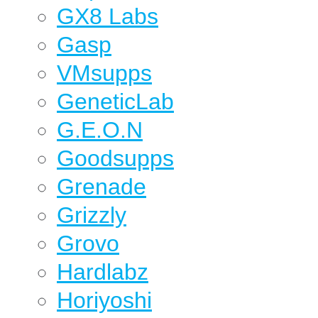
GX8 Labs
Gasp
VMsupps
GeneticLab
G.E.O.N
Goodsupps
Grenade
Grizzly
Grovo
Hardlabz
Horiyoshi