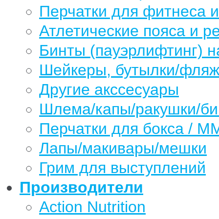
Перчатки для фитнеса 
Атлетические пояса и р
Бинты (пауэрлифтинг) н
Шейкеры, бутылки/фляжк
Другие акссесуары
Шлема/капы/ракушки/б
Перчатки для бокса / М
Лапы/макивары/мешки
Грим для выступлений
Производители
Action Nutrition