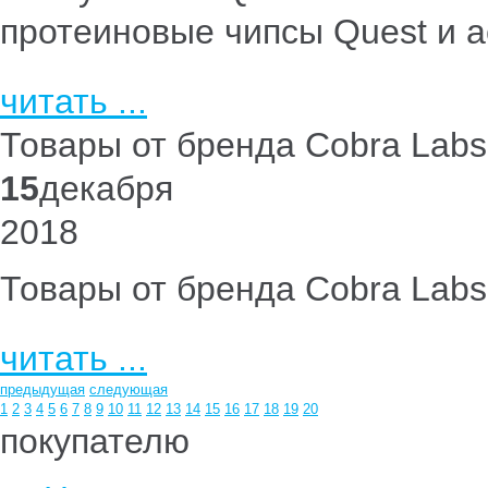
протеиновые чипсы Quest и а
читать ...
Товары от бренда Cobra Labs
15
декабря
2018
Товары от бренда Cobra Labs
читать ...
предыдущая
следующая
1
2
3
4
5
6
7
8
9
10
11
12
13
14
15
16
17
18
19
20
покупателю