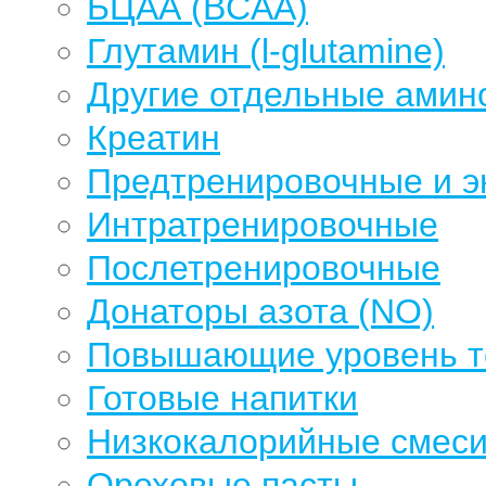
БЦАА (BCAA)
Глутамин (l-glutamine)
Другие отдельные амин
Креатин
Предтренировочные и э
Интратренировочные
Послетренировочные
Донаторы азота (NO)
Повышающие уровень те
Готовые напитки
Низкокалорийные смеси
Ореховые пасты