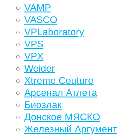
VAMP
VASCO
VPLaboratory
VPS
VPX
Weider
Xtreme Couture
Арсенал Атлета
Биозлак
Донское МЯСКО
Железный Аргумент