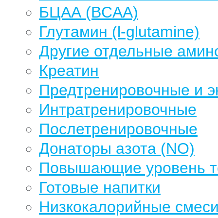
БЦАА (BCAA)
Глутамин (l-glutamine)
Другие отдельные амин
Креатин
Предтренировочные и э
Интратренировочные
Послетренировочные
Донаторы азота (NO)
Повышающие уровень те
Готовые напитки
Низкокалорийные смеси