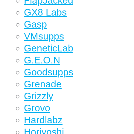
FlapJacked
GX8 Labs
Gasp
VMsupps
GeneticLab
G.E.O.N
Goodsupps
Grenade
Grizzly
Grovo
Hardlabz
Horiyoshi