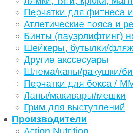
Лямки, тяги, крюки, магн
Перчатки для фитнеса 
Атлетические пояса и р
Бинты (пауэрлифтинг) н
Шейкеры, бутылки/фляжк
Другие акссесуары
Шлема/капы/ракушки/б
Перчатки для бокса / М
Лапы/макивары/мешки
Грим для выступлений
Производители
Action Nutrition